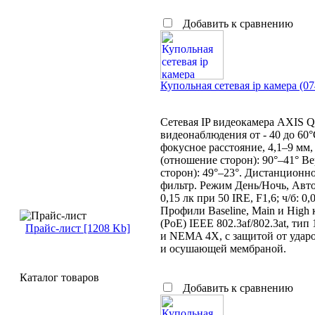
Добавить к сравнению
Купольная сетевая ip камера (
Сетевая IP видеокамера AXIS 
видеонаблюдения от - 40 до 60
фокусное расстояние, 4,1–9 мм,
(отношение сторон): 90°–41° В
сторон): 49°–23°. Дистанционно
фильтр. Режим День/Ночь, Авт
0,15 лк при 50 IRE, F1,6; ч/б: 0
Профили Baseline, Main и High 
(PoE) IEEE 802.3af/802.3at, тип
Прайс-лист [1208 Kb]
и NEMA 4X, с защитой от ударо
и осушающей мембраной.
Каталог товаров
Добавить к сравнению