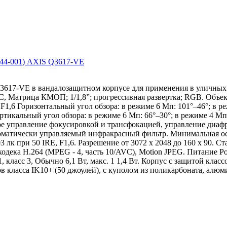
0744-001) AXIS Q3617-VE
Q3617-VE в вандалозащитном корпусе для применения в уличных
°C, Матрица КМОП; 1/1,8”; прогрессивная развертка; RGB. Объ
 F1,6 Горизонтальный угол обзора: в режиме 6 Mп: 101°–46°; в р
ертикальный угол обзора: в режиме 6 Mп: 66°–30°; в режиме 4 M
е управление фокусировкой и трансфокацией, управление диафраг
оматически управляемый инфракрасный фильтр. Минимальная о
,03 лк при 50 IRE, F1,6. Разрешение от 3072 x 2048 до 160 x 90. С
кодека H.264 (MPEG - 4, часть 10/AVC), Motion JPEG. Питание Po
 1, класс 3, Обычно 6,1 Вт, макс. 1 1,4 Вт. Корпус c защитой клас
в класса IK10+ (50 джоулей), с куполом из поликарбоната, ал