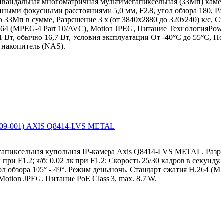
тивандальная многоматричная мультимегапиксельная (33Мп) кам
нными фокусными расстояниями 5,0 мм, F2.8, угол обзора 180, 
 до 33Мп в сумме, Разрешение 3 x (от 3840x2880 до 320x240) к/с,
.264 (MPEG-4 Part 10/AVC), Motion JPEG, Питание ТехнологияPowe
23,1 Вт, обычно 16,7 Вт, Условия эксплуатации От -40°C до 55°C,
 накопитель (NAS).
(0709-001) AXIS Q8414-LVS METAL
егапиксельная купольная IP-камера Axis Q8414-LVS METAL. Разр
 при F1.2; ч/б: 0.02 лк при F1.2; Скорость 25/30 кадров в секун
гол обзора 105° - 49°. Режим день/ночь. Стандарт сжатия H.264 (
, Motion JPEG. Питание PoE Class 3, max. 8.7 W.