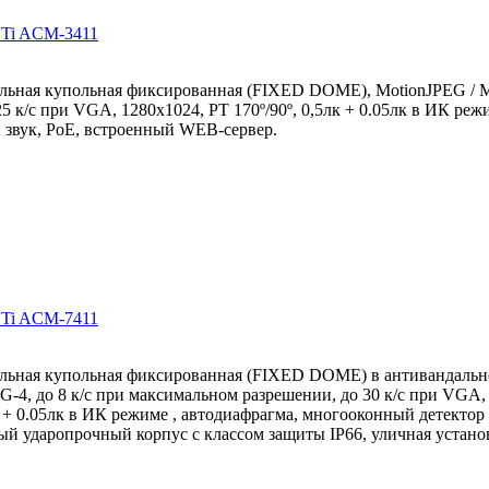
CTi ACM-3411
ельная купольная фиксированная (FIXED DOME), MotionJPEG / M
5 к/с при VGA, 1280х1024, PT 170º/90º, 0,5лк + 0.05лк в ИК ре
 звук, PoE, встроенный WEB-сервер.
CTi ACM-7411
ельная купольная фиксированная (FIXED DOME) в антивандаль
G-4, до 8 к/с при максимальном разрешении, до 30 к/с при VGA
лк + 0.05лк в ИК режиме , автодиафрагма, многооконный детектор
й ударопрочный корпус с классом защиты IP66, уличная установк