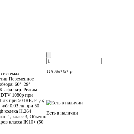
115 560.00 p.
 системах
ектив Переменное
бзора: 60°–29°
К - фильтр. Режим
HDTV 1080p при
 лк при 50 IRE, F1,6;
 ч/б: 0,03 лк при 50
gh кодека H.264
Есть в наличии
 тип 1, класс 3, Обычно
аров класса IK10+ (50