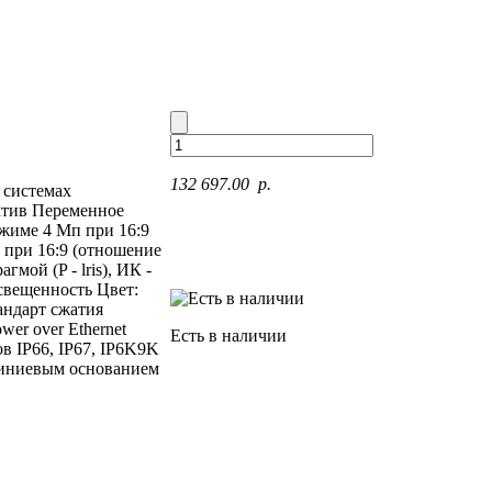
132 697.00 p.
 системах
ектив Переменное
ежиме 4 Mп при 16:9
п при 16:9 (отношение
мой (P - lris), ИК -
свещенность Цвет:
тандарт сжатия
wer over Ethernet
Есть в наличии
сов IP66, IP67, IP6K9K
юминиевым основанием