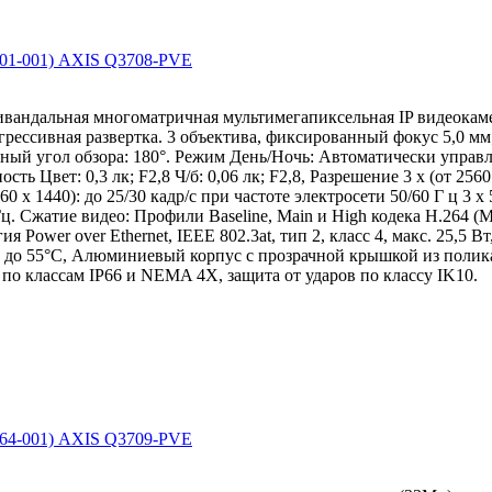
0801-001) AXIS Q3708-PVE
тивандальная многоматричная мультимегапиксельная IP видеока
рессивная развертка. 3 объектива, фиксированный фокус 5,0 мм;
ый угол обзора: 180°. Режим День/Ночь: Автоматически упра
ь Цвет: 0,3 лк; F2,8 Ч/б: 0,06 лк; F2,8, Разрешение 3 х (от 2560
0 x 1440): до 25/30 кадр/с при частоте электросети 50/60 Г ц 3 x 
Гц. Сжатие видео: Профили Baseline, Main и High кодека H.264 (
 Power over Ethernet, IEEE 802.3at, тип 2, класс 4, макс. 25,5 Вт
C до 55°C, Алюминиевый корпус с прозрачной крышкой из полик
о классам IP66 и NEMA 4X, защита от ударов по классу IK10.
0664-001) AXIS Q3709-PVE