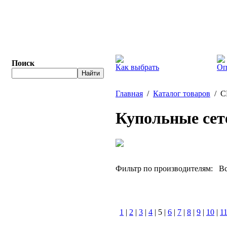
Поиск
Как выбрать
Оп
Главная
/
Каталог товаров
/ С
Купольные сет
Фильтр по производителям:
Вс
1
|
2
|
3
|
4
| 5 |
6
|
7
|
8
|
9
|
10
|
1