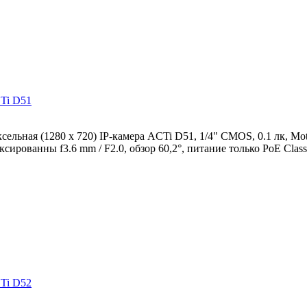
CTi D51
ельная (1280 x 720) IP-камера ACTi D51, 1/4" CMOS, 0.1 лк, Mo
ксированны f3.6 mm / F2.0, обзор 60,2°, питание только PoE Class 
CTi D52