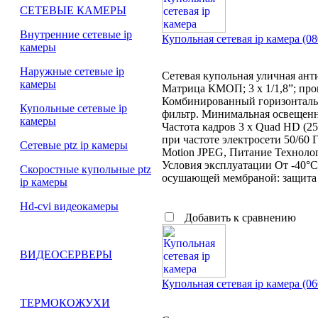
СЕТЕВЫЕ КАМЕРЫ
Внутренние сетевые ip
Купольная сетевая ip камера (
камеры
Наружные сетевые ip
Сетевая купольная уличная ан
камеры
Матрица КМОП; 3 х 1/1,8”; прог
Комбинированный горизонтальн
Купольные сетевые ip
фильтр. Минимальная освещенност
камеры
Частота кадров 3 x Quad HD (256
при частоте электросети 50/60 
Сетевые ptz ip камеры
Motion JPEG, Питание Технология
Условия эксплуатации От -40°
Скоростные купольные ptz
осушающей мембраной: защита п
ip камеры
Hd-cvi видеокамеры
Добавить к сравнению
ВИДЕОСЕРВЕРЫ
Купольная сетевая ip камера (
ТЕРМОКОЖУХИ