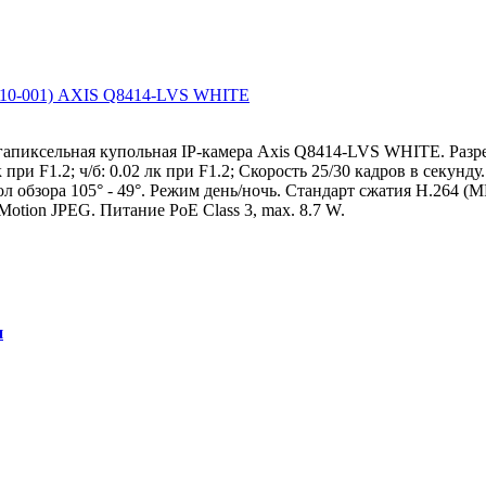
(0710-001) AXIS Q8414-LVS WHITE
егапиксельная купольная IP-камера Axis Q8414-LVS WHITE. Разр
 при F1.2; ч/б: 0.02 лк при F1.2; Скорость 25/30 кадров в секун
гол обзора 105° - 49°. Режим день/ночь. Стандарт сжатия H.264 (
, Motion JPEG. Питание PoE Class 3, max. 8.7 W.
и