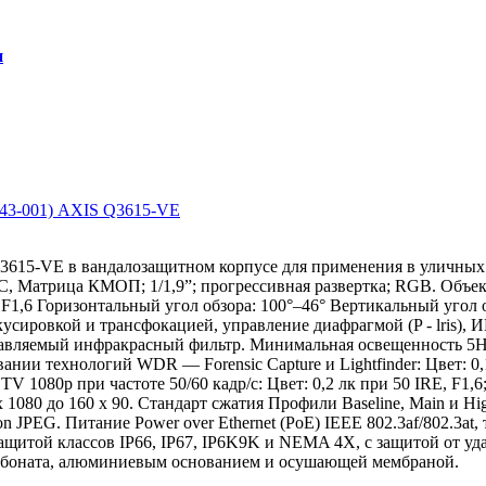
и
0743-001) AXIS Q3615-VE
Q3615-VE в вандалозащитном корпусе для применения в уличных
°C, Матрица КМОП; 1/1,9”; прогрессивная развертка; RGB. Объ
 F1,6 Горизонтальный угол обзора: 100°–46° Вертикальный угол о
сировкой и трансфокацией, управление диафрагмой (P - lris), И
равляемый инфракрасный фильтр. Минимальная освещенность 5
вании технологий WDR — Forensic Capture и Lightfinder: Цвет: 0,1
TV 1080p при частоте 50/60 кадр/с: Цвет: 0,2 лк при 50 IRE, F1,6;
x 1080 до 160 x 90. Стандарт сжатия Профили Baseline, Main и Hi
n JPEG. Питание Power over Ethernet (PoE) IEEE 802.3af/802.3at,
c защитой классов IP66, IP67, IP6K9K и NEMA 4X, с защитой от уд
арбоната, алюминиевым основанием и осушающей мембраной.