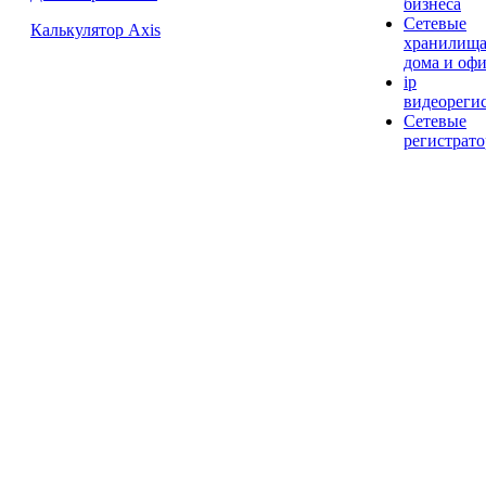
бизнеса
Сетевые
Калькулятор Axis
хранилища
дома и офи
ip
видеореги
Сетевые
регистрато