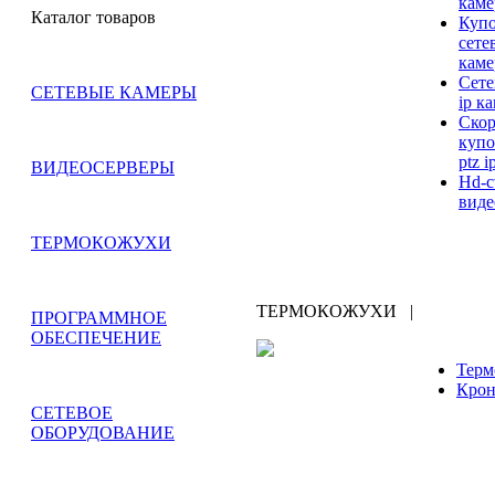
кам
Каталог товаров
Куп
сете
кам
Сете
СЕТЕВЫЕ КАМЕРЫ
ip к
Ско
куп
ptz 
ВИДЕОСЕРВЕРЫ
Hd-c
вид
ТЕРМОКОЖУХИ
ТЕРМОКОЖУХИ
|
ПРОГРАММНОЕ
ОБЕСПЕЧЕНИЕ
Терм
Кро
СЕТЕВОЕ
ОБОРУДОВАНИЕ