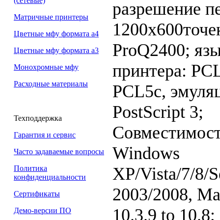
(сетевые)
разрешение п
Матричные принтеры
1200x600точе
Цветные мфу формата а4
ProQ2400; яз
Цветные мфу формата а3
принтера: PCL
Монохромные мфу
Расходные материалы
PCL5c, эмуля
PostScript 3;
Техподдержка
Совместимост
Гарантия и сервис
Windows
Часто задаваемые вопросы
XP/Vista/7/8/S
Политика
конфиденциальности
2003/2008, M
Сертификаты
10.3.9 to 10.8
Демо-версии ПО