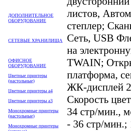
двусторонний
листов, Авто
ДОПОЛНИТЕЛЬНОЕ
ОБОРУДОВАНИЕ
степлер; Скан
Сеть, USB Фл
СЕТЕВЫЕ ХРАНИЛИЩА
на электронну
TWAIN; Откры
ОФИСНОЕ
ОБОРУДОВАНИЕ
платформа, с
Цветные принтеры
(настольные)
ЖК-дисплей 2
Цветные принтеры а4
Скорость цвет
Цветные принтеры а3
34 стр/мин., 
Монохромные принтеры
(настольные)
- 36 стр/мин.;
Монохромные принтеры