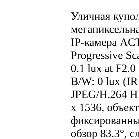
Уличная купол
мегапиксельна
IP-камера ACT
Progressive S
0.1 lux at F2.
B/W: 0 lux (I
JPEG/H.264 HP
x 1536, объек
фиксированный
обзор 83.3°, с