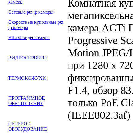
Комнатная куп
камеры
мегапиксельна
Сетевые ptz ip камеры
Скоростные купольные ptz
камера ACTi D
ip камеры
Progressive S
Hd-cvi видеокамеры
Motion JPEG/H
ВИДЕОСЕРВЕРЫ
при 1280 x 72
фиксированны 
ТЕРМОКОЖУХИ
F1.4, обзор 83
ПРОГРАММНОЕ
только PoE Cl
ОБЕСПЕЧЕНИЕ
(IEEE802.3af) 
СЕТЕВОЕ
ОБОРУДОВАНИЕ