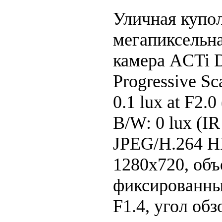
Уличная купол
мегапиксельна
камера ACTi D
Progressive S
0.1 lux at F2.
B/W: 0 lux (I
JPEG/H.264 HP
1280х720, объ
фиксированный
F1.4, угол обз