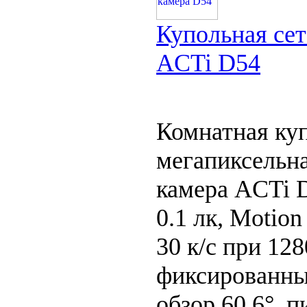
Купольная сет
ACTi D54
Комнатная куп
мегапиксельна
камера ACTi 
0.1 лк, Motio
30 к/с при 128
фиксированны 
обзор 60,6°, 