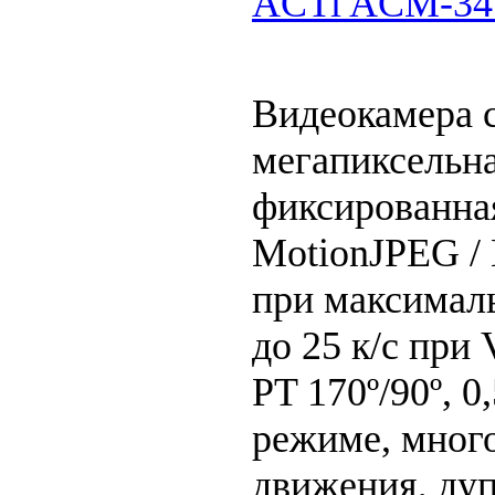
ACTi ACM-34
Видеокамера 
мегапиксельн
фиксированн
MotionJPEG / 
при максимал
до 25 к/с при
PT 170º/90º, 0
режиме, мног
движения, дуп