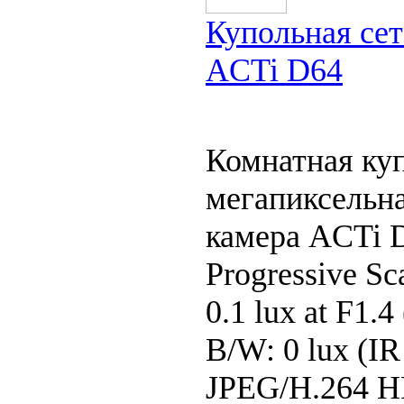
Купольная сет
ACTi D64
Комнатная куп
мегапиксельна
камера ACTi D
Progressive S
0.1 lux at F1.
B/W: 0 lux (I
JPEG/H.264 HP