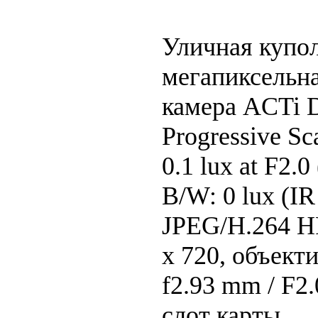
Уличная купол
мегапиксельна
камера ACTi D
Progressive S
0.1 lux at F2.
B/W: 0 lux (I
JPEG/H.264 HP
x 720, объект
f2.93 mm / F2.
слот карты