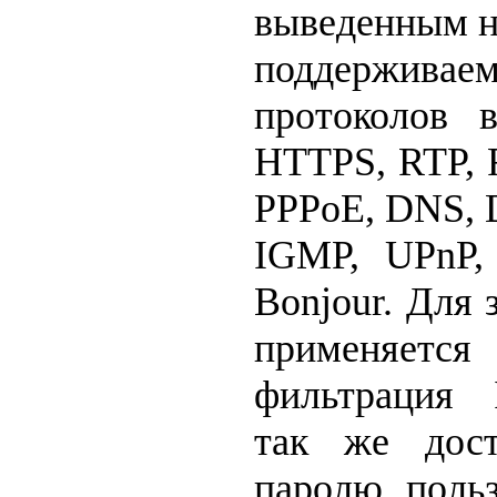
выведенным на
поддерживаем
протоколов в
HTTPS, RTP, 
PPPoE, DNS, 
IGMP, UPnP
Bonjour. Для 
применяетс
фильтрация I
так же дос
паролю польз