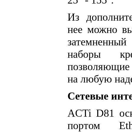
Из дополните
нее можно вы
затемненны
наборы кре
позволяющие 
на любую над
Сетевые инт
ACTi D81 ос
портом Ethe