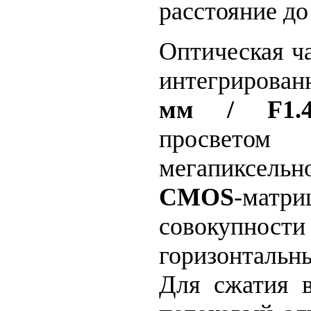
расстояние до
Оптическая ч
интегрирова
мм / F1.
просвет
мегапиксел
CMOS
-ма
совокупно
горизонтал
Для сжатия в