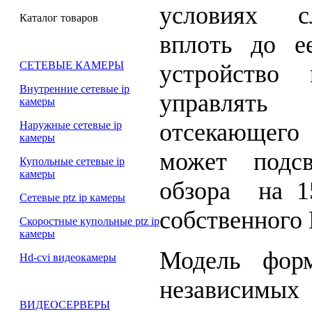
условиях с
Каталог товаров
вплоть до ее
СЕТЕВЫЕ КАМЕРЫ
устройство 
Внутренние сетевые ip
управлять 
камеры
отсекающего 
Наружные сетевые ip
камеры
может подсв
Купольные сетевые ip
камеры
обзора на 1
Сетевые ptz ip камеры
собственного
Скоростные купольные ptz ip
камеры
Модель фор
Hd-cvi видеокамеры
независимы
ВИДЕОСЕРВЕРЫ