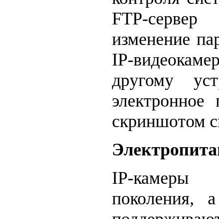
FTP-сервер
изменение па
IP-видеокаме
другому ус
электронное
скриншотом с
Электропита
IP-камеры
поколения, 
поддерживаю