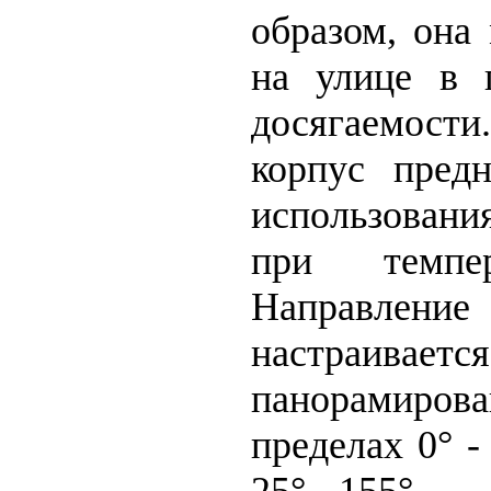
образом, она
на улице в п
досягаемост
корпус предн
использовани
при темпе
Направление 
настраиваетс
панорамиро
пределах 0° -
25° - 155°.