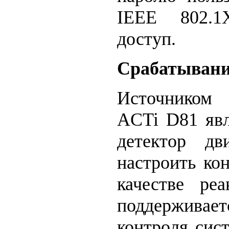
IEEE 802.1
доступ.
Срабатывани
Источником 
ACTi D81 явл
детектор дв
настроить кон
качестве ре
поддерживает
контроля сис