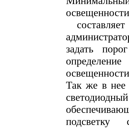
Минимальны
освещенности
составля
администра
задать поро
определени
освещенност
Так же в нее
светодио
обеспечив
подсветку 