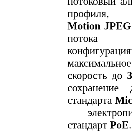
потоковый а
профиля, 
Motion
JPEG
потока 
конфигур
максимально
скорость до
3
сохранение 
стандарта
Mi
электропит
стандарт
PoE
.