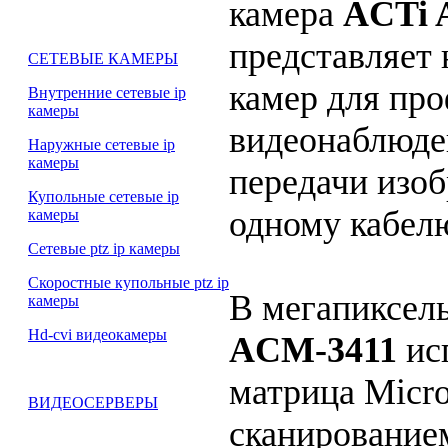
камера
ACTi 
представляет 
СЕТЕВЫЕ КАМЕРЫ
камер для пр
Внутренние сетевые ip
камеры
видеонаблюде
Наружные сетевые ip
камеры
передачи изоб
Купольные сетевые ip
одному кабелю
камеры
Сетевые ptz ip камеры
Скоростные купольные ptz ip
В мегапиксел
камеры
Hd-cvi видеокамеры
ACM-3411
ис
матрица Micr
ВИДЕОСЕРВЕРЫ
сканирование