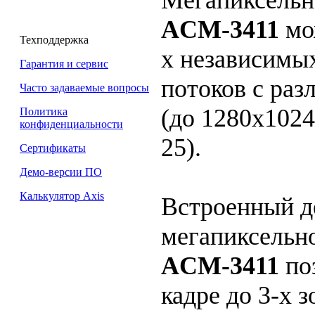
ACM-3411
мо
Техподдержка
х независим
Гарантия и сервис
потоков с ра
Часто задаваемые вопросы
(до 1280х1024
Политика
конфиденциальности
25).
Сертификаты
Демо-версии ПО
Калькулятор Axis
Встроенный д
мегапиксельн
ACM-3411
по
кадре до 3-х 