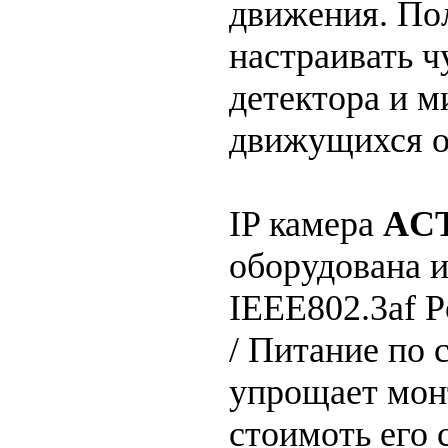
движения. По
настраивать ч
детектора и 
движущихся о
IP камера
ACT
оборудована 
IEEE802.3af P
/ Питание по 
упрощает мон
стоимоть его 