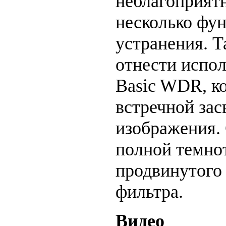
неблагоприятн
несколько фун
устранения. Т
отнести испо
Basic WDR, ко
встречной зас
изображения.
полной темнот
продвинутого
фильтра.
Видео