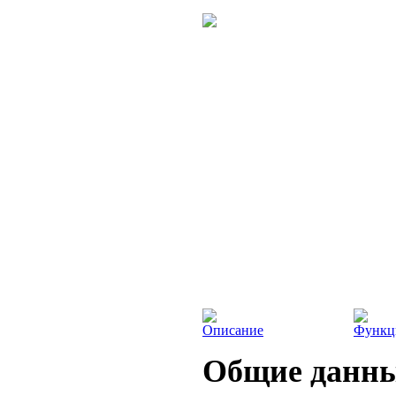
Описание
Функц
Общие данн