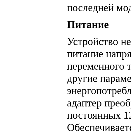
последней мод
Питание
Устройство н
питание напр
переменного т
другие парам
энергопотреб
адаптер преоб
постоянных 12
Обеспечиваетс