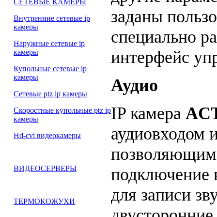
СЕТЕВЫЕ КАМЕРЫ
заданы пользо
Внутренние сетевые ip
камеры
специально р
Наружные сетевые ip
интерфейс уп
камеры
Купольные сетевые ip
камеры
Аудио
Сетевые ptz ip камеры
IP камера
ACT
Скоростные купольные ptz ip
камеры
аудиовходом 
Hd-cvi видеокамеры
позволяющим
ВИДЕОСЕРВЕРЫ
подключение 
для записи зв
ТЕРМОКОЖУХИ
двусторонние