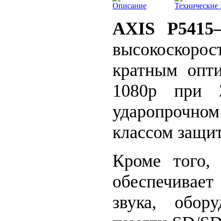
Описание
Технические 
AXIS P5415
высокоскорос
кратным опт
1080р при 2
ударопрочно
классом защит
Кроме того,
обеспечивае
звука, обор