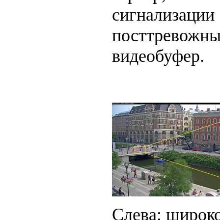
сигнализац
посттревожны
видеобуфер.
Слева: широко