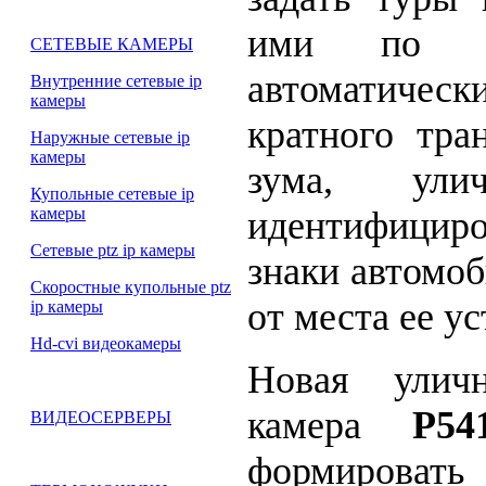
ими по ко
СЕТЕВЫЕ КАМЕРЫ
автоматическ
Внутренние сетевые ip
камеры
кратного тра
Наружные сетевые ip
камеры
зума, ули
Купольные сетевые ip
идентифициро
камеры
Сетевые ptz ip камеры
знаки автомоб
Скоростные купольные ptz
от места ее у
ip камеры
Hd-cvi видеокамеры
Новая уличн
камера
P54
ВИДЕОСЕРВЕРЫ
формировать