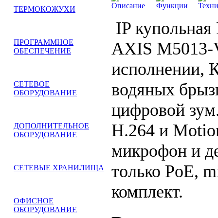
Описание
Функции
Техни
ТЕРМОКОЖУХИ
IP купольная
ПРОГРАММНОЕ
AXIS M5013-V
ОБЕСПЕЧЕНИЕ
исполнении, 
водяных брызг
СЕТЕВОЕ
ОБОРУДОВАНИЕ
цифровой зум.
H.264 и Moti
ДОПОЛНИТЕЛЬНОЕ
ОБОРУДОВАНИЕ
микрофон и де
только PoE, m
СЕТЕВЫЕ ХРАНИЛИЩА
комплект.
ОФИСНОЕ
ОБОРУДОВАНИЕ