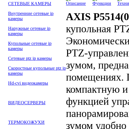
Описание
Функции
Техни
СЕТЕВЫЕ КАМЕРЫ
AXIS P5514(0
Внутренние сетевые ip
камеры
купольная PT
Наружные сетевые ip
камеры
Экономически
Купольные сетевые ip
камеры
PTZ-управлен
Сетевые ptz ip камеры
зумом, предна
Скоростные купольные ptz ip
камеры
помещениях. 
Hd-cvi видеокамеры
компактную и
функцией упр
ВИДЕОСЕРВЕРЫ
панорамирова
зумом удобно 
ТЕРМОКОЖУХИ