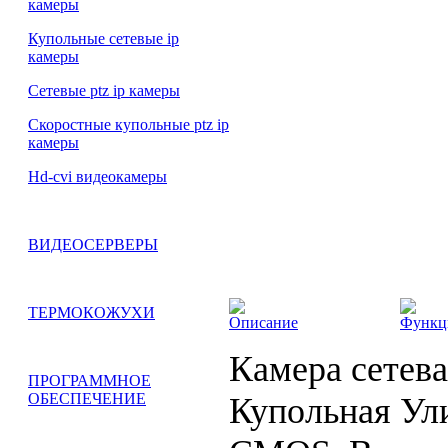
камеры
Купольные сетевые ip
камеры
Сетевые ptz ip камеры
Скоростные купольные ptz ip
камеры
Hd-cvi видеокамеры
ВИДЕОСЕРВЕРЫ
ТЕРМОКОЖУХИ
Описание
Функц
Камера сетев
ПРОГРАММНОЕ
ОБЕСПЕЧЕНИЕ
Купольная Ули