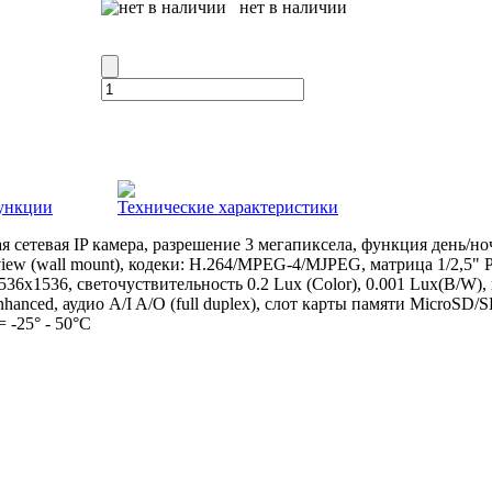
нет в наличии
ункции
Технические характеристики
 сетевая IP камера, разрешение 3 мегапиксела, функция день/ночь
 view (wall mount), кодеки: H.264/MPEG-4/MJPEG, матрица 1/2,5" 
 1536x1536, светочуствительность 0.2 Lux (Color), 0.001 Lux(B/W
hanced, аудио A/I A/O (full duplex), слот карты памяти MicroS
= -25° - 50°C