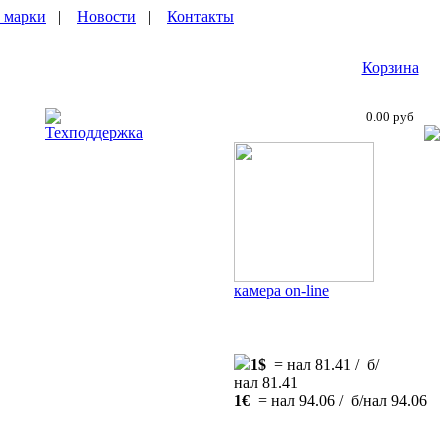
 марки
|
Новости
|
Контакты
Корзина
0.00 руб
Техподдержка
камера on-line
1$
= нал 81.41 / б/
нал 81.41
1€
= нал 94.06 / б/нал 94.06