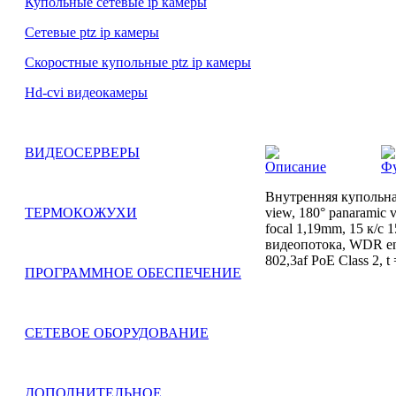
Купольные сетевые ip камеры
Сетевые ptz ip камеры
Скоростные купольные ptz ip камеры
Hd-cvi видеокамеры
ВИДЕОСЕРВЕРЫ
Описание
Ф
Внутренняя купольная
view, 180° panaramic
ТЕРМОКОЖУХИ
focal 1,19mm, 15 к/с
видеопотока, WDR en
802,3af PoE Class 2, t 
ПРОГРАММНОЕ ОБЕСПЕЧЕНИЕ
СЕТЕВОЕ ОБОРУДОВАНИЕ
ДОПОЛНИТЕЛЬНОЕ