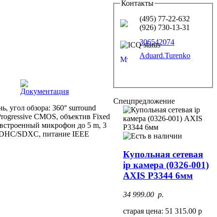
Контакты
(495) 77-22-632
(926) 730-13-31
306542074
Aduard.Turenko
Документация
Спецпредложение
, угол обзора: 360° surround
Progressive CMOS, объектив Fixed
), встроенный микрофон до 5 m, 3
D/SDHC/SDXC, питание IEEE
Купольная сетевая
ip камера (0326-001)
AXIS P3344 6мм
34 999.00 p.
старая цена: 51 315.00 р