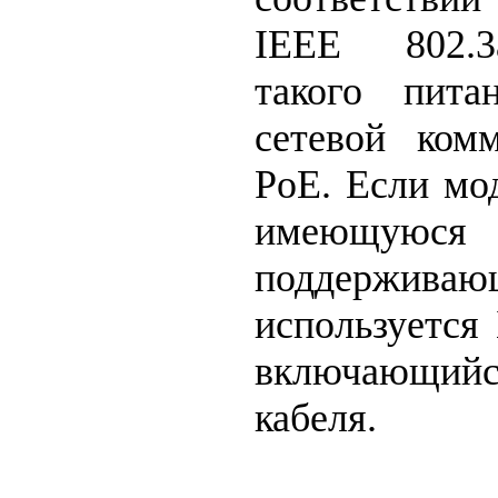
IEEE 802.3
такого пита
сетевой ком
PoE. Если мо
имеющую
поддерживающ
используется
включающийс
кабеля.