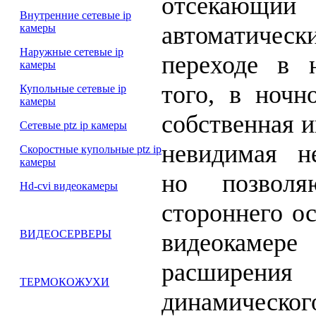
отсекающий 
Внутренние сетевые ip
автоматичес
камеры
Наружные сетевые ip
переходе в 
камеры
того, в ночн
Купольные сетевые ip
камеры
собственная и
Сетевые ptz ip камеры
невидимая н
Скоростные купольные ptz ip
камеры
но позволя
Hd-cvi видеокамеры
стороннего о
ВИДЕОСЕРВЕРЫ
видеокамере
расшире
ТЕРМОКОЖУХИ
динамическог