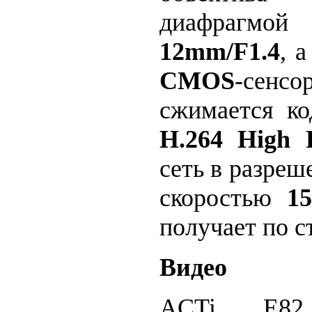
диафрагмой
12mm/F1.4
, 
CMOS
-сенс
сжимается к
H.264 High 
сеть в разре
скоростью
15
получает по 
Видео
ACTi E82 