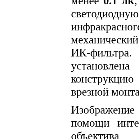
менее
0.1 лк
светодио
инфракрас
механически
ИК-фильтра
установлен
конструкц
врезной монт
Изображени
помощи инте
объектива