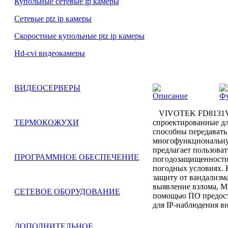
Купольные сетевые ip камеры
Сетевые ptz ip камеры
Скоростные купольные ptz ip камеры
Hd-cvi видеокамеры
ВИДЕОСЕРВЕРЫ
Описание
Ф
VIVOTEK FD8131V эт
спроектированные дл
ТЕРМОКОЖУХИ
способны передавать 
многофункциональну
предлагает пользоват
ПРОГРАММНОЕ ОБЕСПЕЧЕНИЕ
погодозащищенности 
погодных условиях. 
защиту от вандализм
выявление взлома, Mi
СЕТЕВОЕ ОБОРУДОВАНИЕ
помощью ПО предост
для IP-наблюдения в
ДОПОЛНИТЕЛЬНОЕ