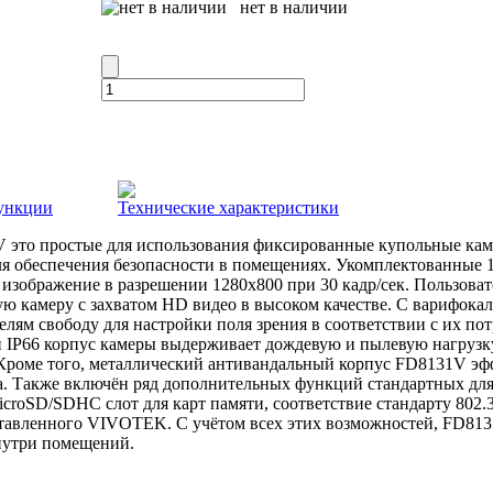
нет в наличии
ункции
Технические характеристики
о простые для использования фиксированные купольные кам
я обеспечения безопасности в помещениях. Укомплектованные 
изображение в разрешении 1280х800 при 30 кадр/сек. Пользоват
ю камеру с захватом HD видео в высоком качестве. С варифок
елям свободу для настройки поля зрения в соответствии с их по
IP66 корпус камеры выдерживает дождевую и пылевую нагрузку
Кроме того, металлический антивандальный корпус FD8131V э
а. Также включён ряд дополнительных функций стандартных дл
croSD/SDHC слот для карт памяти, соответствие стандарту 802.3a
авленного VIVOTEK. С учётом всех этих возможностей, FD813
нутри помещений.