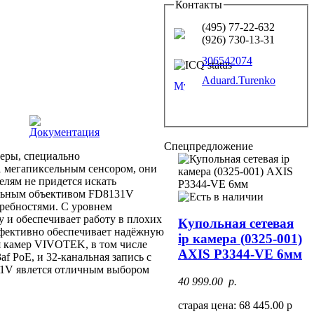
Контакты
(495) 77-22-632
(926) 730-13-31
306542074
Aduard.Turenko
Документация
Спецпредложение
еры, специально
1 мегапиксельным сенсором, они
елям не придется искать
альным объективом FD8131V
требностями. С уровнем
 и обеспечивает работу в плохих
Купольная сетевая
ффективно обеспечивает надёжную
ip камера (0325-001)
я камер VIVOTEK, в том числе
AXIS P3344-VE 6мм
f PoE, и 32-канальная запись с
1V явлется отличным выбором
40 999.00 p.
старая цена: 68 445.00 р