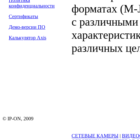
Политика
форматах (M-
конфиденциальности
Сертификаты
с различными
Демо-версии ПО
характеристи
Калькулятор Axis
различных це
© IP-ON, 2009
СЕТЕВЫЕ КАМЕРЫ
|
ВИДЕО