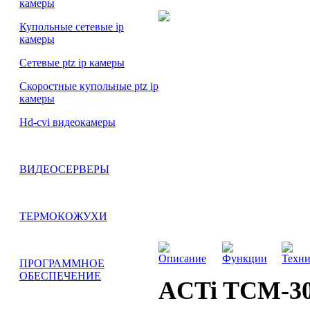
камеры
Купольные сетевые ip
камеры
Сетевые ptz ip камеры
Скоростные купольные ptz ip
камеры
Hd-cvi видеокамеры
ВИДЕОСЕРВЕРЫ
ТЕРМОКОЖУХИ
Описание
Функции
Техни
ПРОГРАММНОЕ
ОБЕСПЕЧЕНИЕ
ACTi TCM-3