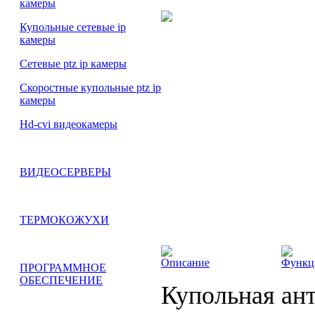
камеры
Купольные сетевые ip
камеры
Сетевые ptz ip камеры
Скоростные купольные ptz ip
камеры
Hd-cvi видеокамеры
ВИДЕОСЕРВЕРЫ
ТЕРМОКОЖУХИ
Описание
Функц
ПРОГРАММНОЕ
ОБЕСПЕЧЕНИЕ
Купольная ант