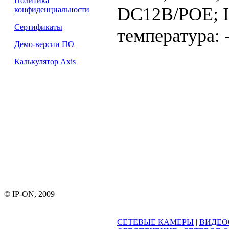
Политика
DC12В/PОE; I
конфиденциальности
Сертификаты
температура: 
Демо-версии ПО
Калькулятор Axis
© IP-ON, 2009
СЕТЕВЫЕ КАМЕРЫ
|
ВИДЕО