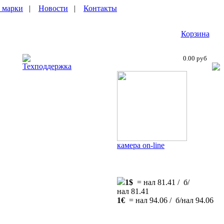
 марки
|
Новости
|
Контакты
Корзина
0.00 руб
Техподдержка
камера on-line
1$
= нал 81.41 / б/
нал 81.41
1€
= нал 94.06 / б/нал 94.06