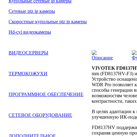
Купольные сетевые ip камеры
Сетевые ptz ip камеры
Скоростные купольные ptz ip камеры
Hd-cvi видеокамеры
ВИДЕОСЕРВЕРЫ
Описание
Ф
VIVOTEK FD8137
mm (FD8137HV-F3) ил
ТЕРМОКОЖУХИ
Устройство оснащен
WDR Pro позволяет ка
способы генерации в
ПРОГРАММНОЕ ОБЕСПЕЧЕНИЕ
возможностям челове
контрастности, таких
В целях адаптации к
СЕТЕВОЕ ОБОРУДОВАНИЕ
улучшенную ИК-подсв
FD8137HV поддержив
сохраняя ценную про
ДОПОЛНИТЕЛЬНОЕ