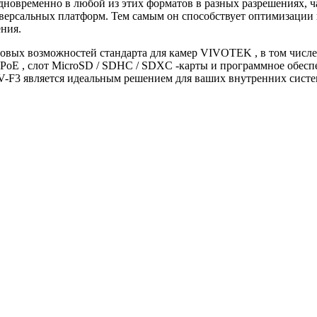
дновременно в любой из этих форматов в разных разрешениях, ча
версальных платформ. Тем самым он способствует оптимизации
ния.
овых возможностей стандарта для камер VIVOTEK , в том числ
 PoE , слот MicroSD / SDHC / SDXC -карты и программное обес
V-F3 является идеальным решением для ваших внутренних систе