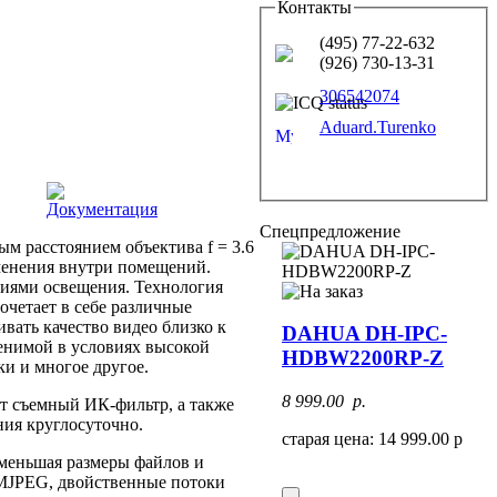
Контакты
(495) 77-22-632
(926) 730-13-31
306542074
Aduard.Turenko
Документация
Спецпредложение
м расстоянием объектива f = 3.6
менения внутри помещений.
иями освещения. Технология
очетает в себе различные
вать качество видео близко к
DAHUA DH-IPC-
менимой в условиях высокой
HDBW2200RP-Z
ки и многое другое.
8 999.00 p.
т съемный ИК-фильтр, а также
ия круглосуточно.
старая цена: 14 999.00 р
меньшая размеры файлов и
 MJPEG, двойственные потоки