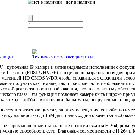
нет в наличии
ункции
Технические характеристики
HV
- купольная IP-камера в антивандальном исполнении с фокусны
и f = 6 mm (FD8137HV-F6), специально разработанная для при
о матрицей HD CMOS WDR чтобы справиться с сложными услов
мере получать как темные, так и светлые части изображения и с
ысокой реалистичности изображения, что позволяет ему обеспечи
ческого глаза. Эта функция позволяет камере быть широко при
 как входы лобби, автостоянки, банкоматы, погрузочные площад
 постоянно изменяющимся условиям освещения, устройство имее
етку дальностью до 15M для превосходного качества изображен
ает промышленный стандарт технологии сжатия H.264, резко у
пускную способность сети. Благодаря совместимости с H.264 и