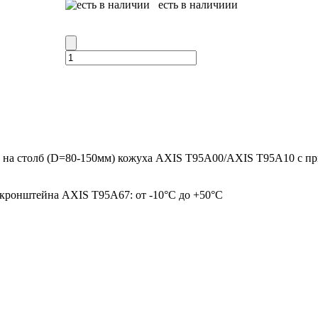
есть в наличиии
а на столб (D=80-150мм) кожуха AXIS T95A00/AXIS T95A10 с 
 кронштейна AXIS T95A67: от -10°C до +50°C