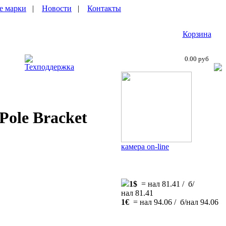
е марки
|
Новости
|
Контакты
Корзина
0.00 руб
Техподдержка
Pole Bracket
камера on-line
1$
= нал 81.41 / б/
нал 81.41
1€
= нал 94.06 / б/нал 94.06