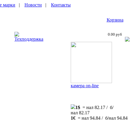
е марки
|
Новости
|
Контакты
Корзина
0.00 руб
Техподдержка
камера on-line
1$
= нал 82.17 / б/
нал 82.17
1€
= нал 94.84 / б/нал 94.84