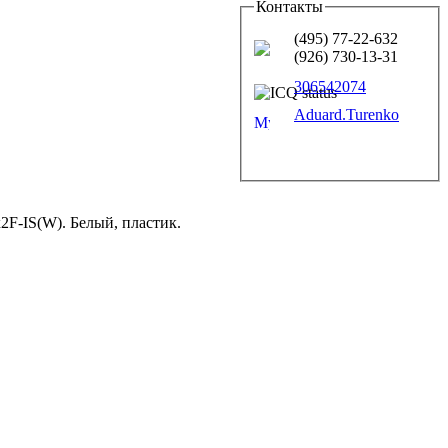
Контакты
(495) 77-22-632
(926) 730-13-31
306542074
Aduard.Turenko
F-IS(W). Белый, пластик.