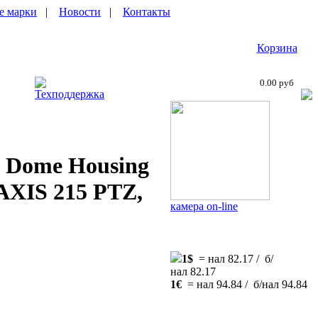
е марки
|
Новости
|
Контакты
Корзина
0.00 руб
Техподдержка
0 Dome Housing
AXIS 215 PTZ,
камера on-line
1$
= нал 82.17 / б/
нал 82.17
1€
= нал 94.84 / б/нал 94.84