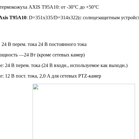
 термокожуха AXIS T95A10: от -30°C до +50°C
Axis T95A10
: D=351x335/D=314x322(с солнцезащитным устройс
24 В перем. тока 24 В постоянного тока
мощность —24 Вт (кроме сетевых камер)
 24 В перем. тока (24 В входн., используемое как выходн.)
 12 В пост. тока, 2,0 A для сетевых PTZ-камер