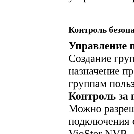
Контроль безоп
Управление 
Создание груп
назначение пр
группам поль
Контроль за
Можно разреш
подключения 
VioStor NVR