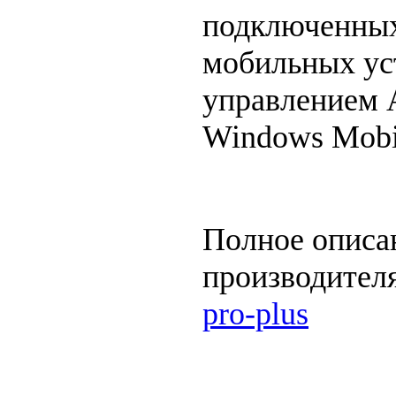
подключенных
мобильных ус
управлением A
Windows Mobi
Полное описан
производител
pro-plus