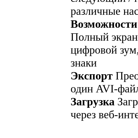
различные на
Возможности
Полный экран
цифровой зум
знаки
Экспорт
Прео
один AVI-фай
Загрузка
Загр
через веб-инт