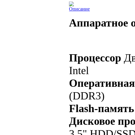
Описание
Аппаратное 
Процессор
Дв
Intel
Оперативная
(DDR3)
Flash-память
Дисковое пр
3.5" HDD/SSD