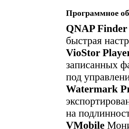
Программное об
QNAP Finder
быстрая наст
VioStor Playe
записанных ф
под управлен
Watermark P
экспортирова
на подлиннос
VMobile
Мони