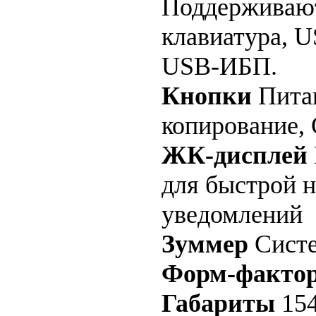
Поддерживаю
клавиатура, U
USB-ИБП.
Кнопки
Питан
копирование,
ЖК-дисплей
для быстрой 
уведомлений
Зуммер
Систе
Форм-факто
Габариты
154