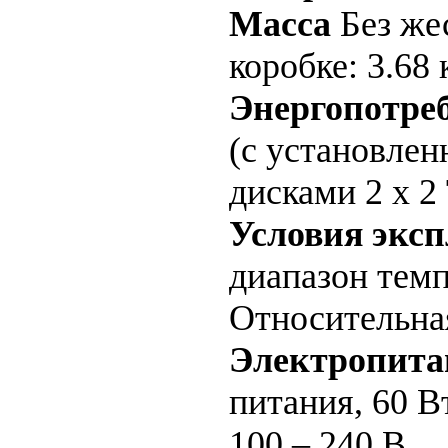
Масса
Без жес
коробке: 3.68 
Энергопотре
(с установле
дисками 2 х 2
Условия экс
диапазон темп
Относительна
Электропита
питания, 60 В
100 – 240 В