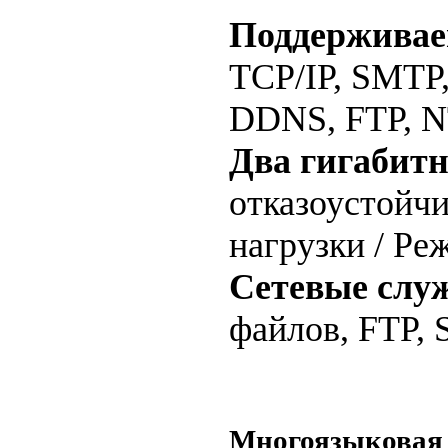
Поддерживае
TCP/IP, SMTP,
DDNS, FTP, N
Два гигабит
отказоустойчи
нагрузки / Ре
Сетевые слу
файлов, FTP,
Многоязыковая