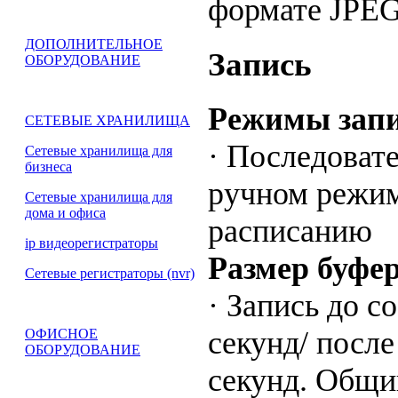
формате JPE
ДОПОЛНИТЕЛЬНОЕ
Запись
ОБОРУДОВАНИЕ
Режимы зап
СЕТЕВЫЕ ХРАНИЛИЩА
· Последовате
Сетевые хранилища для
бизнеса
ручном режим
Сетевые хранилища для
дома и офиса
расписанию
ip видеорегистраторы
Размер буфе
Сетевые регистраторы (nvr)
· Запись до с
секунд/ после
ОФИСНОЕ
ОБОРУДОВАНИЕ
секунд. Общи