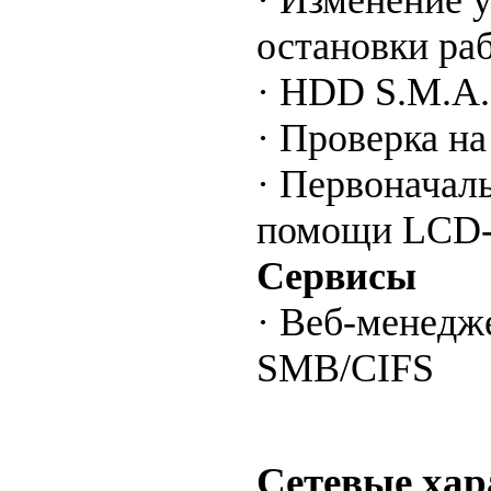
· Изменение 
остановки ра
· HDD S.M.A.
· Проверка н
· Первоначал
помощи LCD-
Сервисы
· Веб-менедж
SMB/CIFS
Сетевые хар