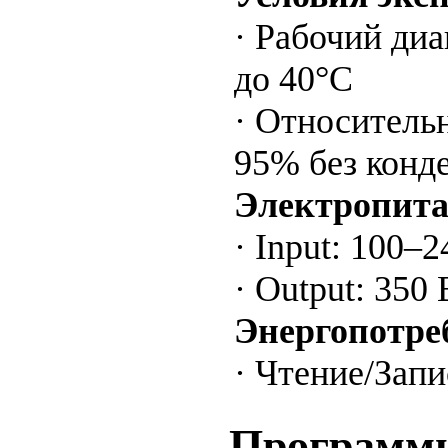
· Рабочий диа
до 40°С
· Относительн
95% без конд
Электропит
· Input: 100–
· Output: 350 
Энергопотре
· Чтение/Запи
Программн