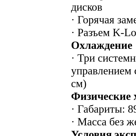
дисков
· Горячая зам
· Разъем K-L
Охлаждение
· Три систем
управлением 
см)
Физические 
· Габариты: 8
· Масса без ж
Условия экс