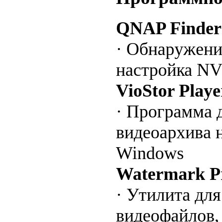
QNAP Finder
· Обнаружени
настройка NV
VioStor Playe
· Программа 
видеоархива 
Windows
Watermark P
· Утилита дл
видеофайлов