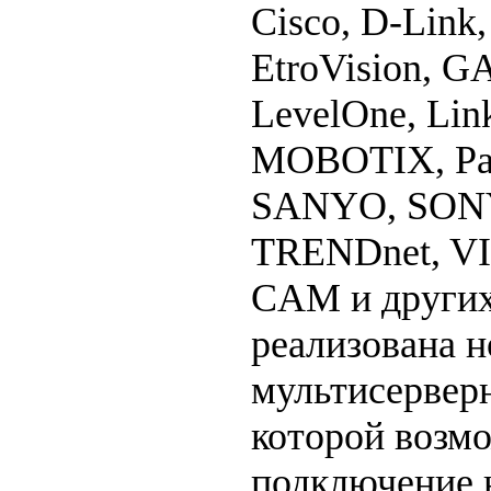
Cisco, D-Lin
EtroVision, G
LevelOne, Lin
MOBOTIX, Pana
SANYO, SONY
TRENDnet, VI
CAM и других
реализована н
мультисервер
которой возм
подключение 