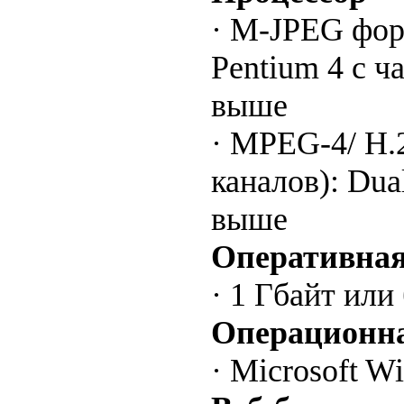
· M-JPEG форм
Pentium 4 с ч
выше
· MPEG-4/ H.
каналов): Dua
выше
Оперативная
· 1 Гбайт или
Операционна
· Microsoft W