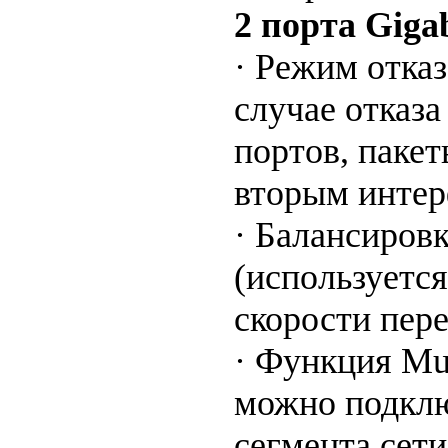
2 порта
Gigab
· Режим отка
случае отказа
портов, пакет
вторым интер
· Балансировк
(используетс
скорости пере
· Функция Mul
можно подклю
сегмента сети