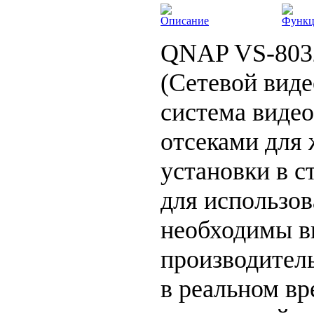
Описание
Функ
QNAP VS-803
(Сетевой виде
система виде
отсеками для 
установки в с
для использов
необходимы 
производител
в реальном в