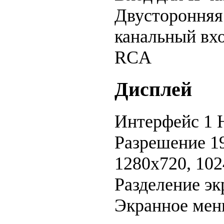
Двусторонняя
канальный вхо
RCA
Дисплей
Интерфейс
1 
Разрешение
1
1280x720, 10
Разделение э
Экранное ме