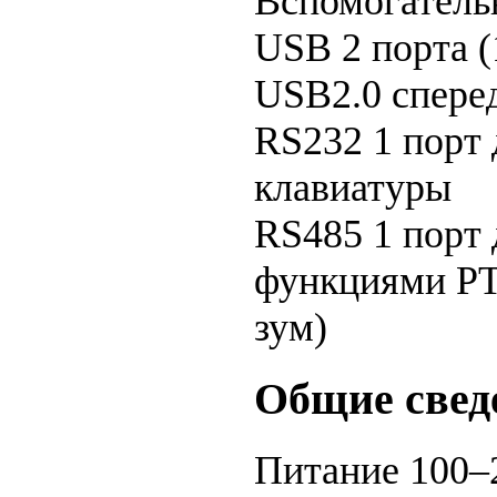
Вспомогатель
USB
2 порта 
USB2.0 спере
RS232
1 порт
клавиатуры
RS485
1 порт
функциями PT
зум)
Общие свед
Питание
100–