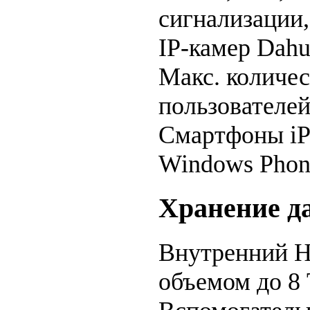
сигнализации,
IP-камер Dahu
Макс. количе
пользователе
Смартфоны
i
Windows Phon
Хранение д
Внутренний 
объемом до 8