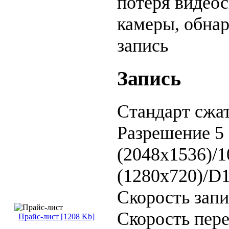
потеря видеос
камеры, обна
запись
Запись
Стандарт сжа
Разрешение
5
(2048x1536)/1
(1280x720)/D1
Скорость зап
Скорость пер
Прайс-лист [1208 Kb]