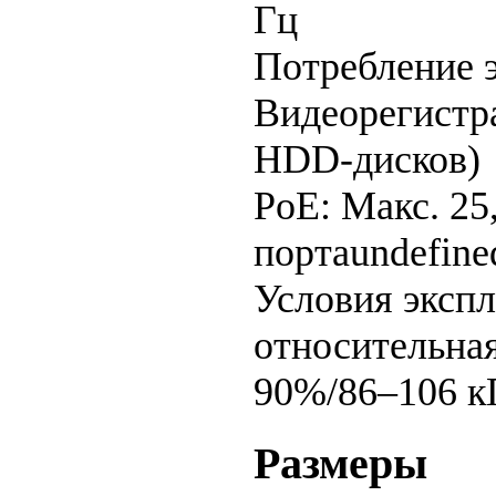
Гц
Потребление 
Видеорегистра
HDD-дисков)
PoE: Макс. 25
порта
undefine
Условия эксп
относительна
90%/86–106 к
Размеры