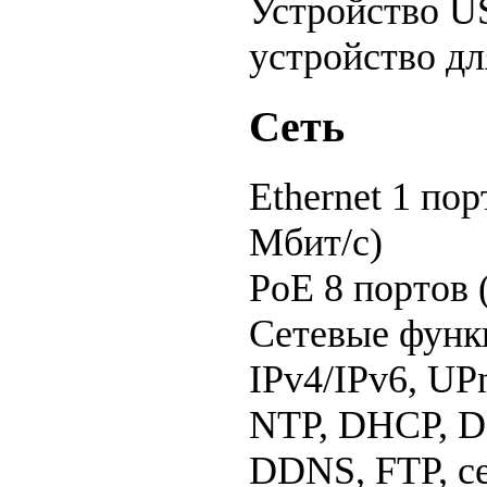
Устройство U
устройство дл
Сеть
Ethernet
1 пор
Мбит/с)
PoE
8 портов 
Сетевые фун
IPv4/IPv6, UP
NTP, DHCP, DN
DDNS, FTP, с