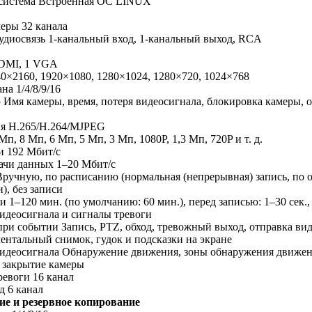
система Встроенная ОС LINUX
меры 32 канала
удиосвязь 1-канальный вход, 1-канальный выход, RCA
DMI, 1 VGA
0×2160, 1920×1080, 1280×1024, 1280×720, 1024×768
на 1/4/8/9/16
Имя камеры, время, потеря видеосигнала, блокировка камеры, 
ия H.265/H.264/MJPEG
п, 8 Мп, 6 Мп, 5 Мп, 3 Мп, 1080P, 1,3 Мп, 720P и т. д.
и 192 Мбит/с
ачи данных 1–20 Мбит/с
ручную, по расписанию (нормальная (непрерывная) запись, по
), без записи
 1–120 мин. (по умолчанию: 60 мин.), перед записью: 1–30 сек., 
идеосигнала и сигналы тревоги
ри событии Запись, PTZ, обход, тревожный выход, отправка вид
ментальный снимок, гудок и подсказки на экране
деосигнала Обнаружение движения, зоны обнаружения движения
 закрытие камеры
ревоги 16 канал
д 6 канал
ие и резервное копирование