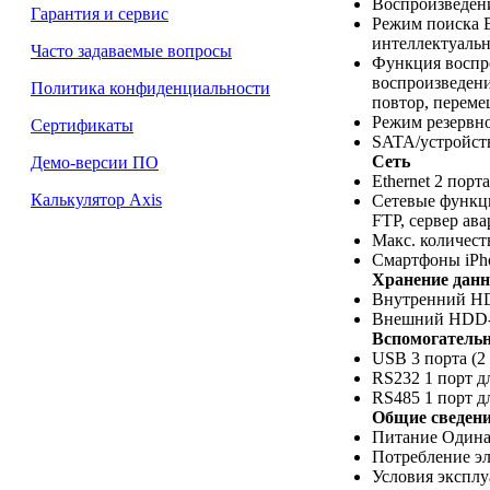
Воспроизведени
Гарантия и сервис
Режим поиска В
интеллектуаль
Часто задаваемые вопросы
Функция воспро
воспроизведени
Политика конфиденциальности
повтор, переме
Режим резервно
Сертификаты
SATA/устройст
Сеть
Демо-версии ПО
Ethernet 2 порт
Калькулятор Axis
Сетевые функци
FTP, сервер ав
Макс. количест
Смартфоны iPho
Хранение дан
Внутренний HDD
Внешний HDD-
Вспомогатель
USB 3 порта (2
RS232 1 порт 
RS485 1 порт д
Общие сведен
Питание Одинар
Потребление эл
Условия эксплу