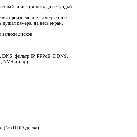
очный поиск (вплоть до секунды),
е воспроизведение, замедленное
дущая камера, на весь экран,
я записи дисков
, DNS, фильтр IP, PPPoE, DDNS,
 NVS и т. д.)
и (без HDD-диска)