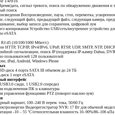
е 1/4/9/16
ремя/дата, сигнал тревоги, поиск по обнаружению движения и т
ный поиск
изведения Воспроизведение, пауза, стоп, перемотка, ускоренно
е, следующий файл, предыдущий файл, следующая камера, преды
шивание, выбор записи для сохранения, цифровой зум
го копирования Устройство USB/сеть/внутреннее устройство дл
во eSATA
а RJ-45 (10/100/1000 Мбит/с)
и HTTP, TCP/IP, IPv4/IPv6, UPnP, RTSP, UDP, SMTP, NTP, DHCP
арийной сигнализации, поиск IP (поддержка IP-камер Dahua, DVR,
во пользователей 128 пользователей
ne, iPad, Android, Windows Phone
ных
-диск 4 порта SATA III объемом до 24 ТБ
диск 1 порт eSATA
ный интерфейс
 USB3.0 сзади, 1 USB2.0 спереди)
для подключения ПК и клавиатуры
ля управления функциями PTZ (поворот-наклон-зум)
ия
ный вариант, 100–240 В перем. тока, 50/60 Гц
ектроэнергии Видеорегистратор NVR: 17 Вт для обычной модел
атации -10 – 55 °C/относительная влажность 10–90%/86–106 кПа