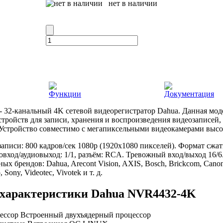
нет в наличии
Функции
Документация
- 32-канальный 4K сетевой видеорегистратор Dahua. Данная мод
тройств для записи, хранения и воспроизведения видеозаписей
 Устройство совместимо с мегапиксельными видеокамерами высок
аписи: 800 кадров/сек 1080p (1920x1080 пикселей). Формат сжати
овход/аудиовыход: 1/1, разъём: RCA. Тревожный вход/выход 16/
ых брендов: Dahua, Arecont Vision, AXIS, Bosch, Brickcom, Canon,
 Sony, Videotec, Vivotek и т. д.
 характеристики Dahua NVR4432-4K
ессор Встроенный двухъядерный процессор