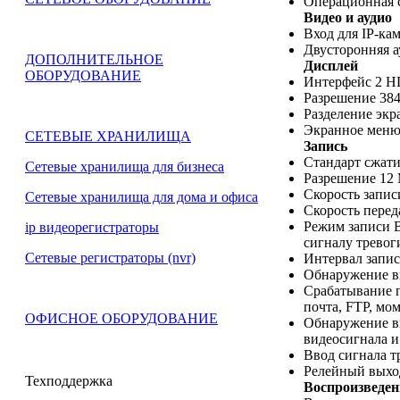
Операционная 
Видео и аудио
Вход для IP-ка
Двусторонняя а
ДОПОЛНИТЕЛЬНОЕ
Дисплей
ОБОРУДОВАНИЕ
Интерфейс 2 H
Разрешение 384
Разделение экра
Экранное меню 
СЕТЕВЫЕ ХРАНИЛИЩА
Запись
Стандарт сжат
Сетевые хранилища для бизнеса
Разрешение 12 М
Скорость запис
Сетевые хранилища для дома и офиса
Скорость перед
Режим записи В
ip видеорегистраторы
сигналу тревоги
Сетевые регистраторы (nvr)
Интервал записи
Обнаружение в
Срабатывание п
почта, FTP, мо
ОФИСНОЕ ОБОРУДОВАНИЕ
Обнаружение ви
видеосигнала и
Ввод сигнала т
Релейный выхо
Техподдержка
Воспроизведен