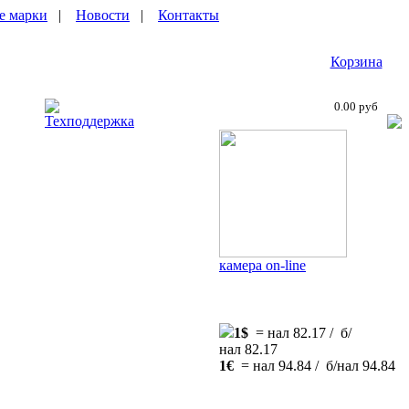
е марки
|
Новости
|
Контакты
Корзина
0.00 руб
Техподдержка
камера on-line
1$
= нал 82.17 / б/
нал 82.17
1€
= нал 94.84 / б/нал 94.84