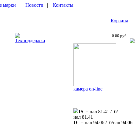
е марки
|
Новости
|
Контакты
Корзина
0.00 руб
Техподдержка
камера on-line
1$
= нал 81.41 / б/
нал 81.41
1€
= нал 94.06 / б/нал 94.06