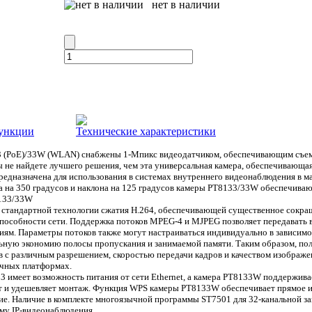
нет в наличии
ункции
Технические характеристики
(PoE)/33W (WLAN) снабжены 1-Мпикс видеодатчиком, обеспечивающим съем
ы не найдете лучшего решения, чем эта универсальная камера, обеспечивающа
редназначена для использования в системах внутреннего видеонаблюдения в ма
 на 350 градусов и наклона на 125 градусов камеры PT8133/33W обеспечивают
133/33W
стандартной технологии сжатия H.264, обеспечивающей существенное сокра
пособности сети. Поддержка потоков MPEG-4 и MJPEG позволяет передавать 
ям. Параметры потоков также могут настраиваться индивидуально в зависимо
ьную экономию полосы пропускания и занимаемой памяти. Таким образом, пол
 с различным разрешением, скоростью передачи кадров и качеством изображе
ичных платформах.
3 имеет возможность питания от сети Ethernet, а камера PT8133W поддерживае
т и удешевляет монтаж. Функция WPS камеры PT8133W обеспечивает прямое и
. Наличие в комплекте многоязычной программы ST7501 для 32-канальной зап
му IP-видеонаблюдения.