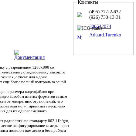
Контакты
(495) 77-22-632
(926) 730-13-31
306542074
Aduard.Turenko
Документация
ку с разрешением 1280x800 со
я качественную видеосъемку высокого
газинах, офисах или в доме.
 еще более полный контроль за зоной
щение размера видеофайлов при
видео в любом из этих форматов самым
сти от конкретных ограничений, что
ьзователи могут принимать несколько
ния для их одновременного
т радиосвязь по стандарту 802.11b/g/n,
 легкое конфигурирование камеры через
иси позволит вам легко и без проблем