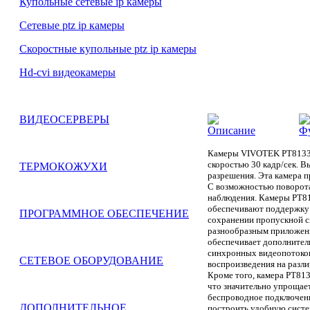
Купольные сетевые ip камеры
Сетевые ptz ip камеры
Скоростные купольные ptz ip камеры
Hd-cvi видеокамеры
ВИДЕОСЕРВЕРЫ
Описание
Ф
Камеры VIVOTEK PT8133 
скоростью 30 кадр/сек. В
ТЕРМОКОЖУХИ
разрешения. Эта камера п
С возможностью поворота
наблюдения. Камеры PT8
обеспечивают поддержку 
ПРОГРАММНОЕ ОБЕСПЕЧЕНИЕ
сохранении пропускной с
разнообразным приложени
обеспечивает дополнител
синхронных видеопотоков
СЕТЕВОЕ ОБОРУДОВАНИЕ
воспроизведения на разл
Кроме того, камера PT813
что значительно упрощае
беспроводное подключение
ДОПОЛНИТЕЛЬНОЕ
построить удобную систе