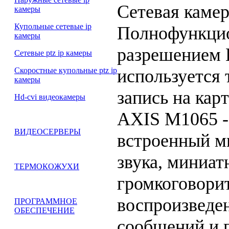
Сетевая каме
камеры
Купольные сетевые ip
Полнофункцио
камеры
разрешением 
Сетевые ptz ip камеры
используется 
Скоростные купольные ptz ip
камеры
запись на кар
Hd-cvi видеокамеры
AXIS M1065 -
ВИДЕОСЕРВЕРЫ
встроенный м
звука, миниа
ТЕРМОКОЖУХИ
громкоговори
воспроизведе
ПРОГРАММНОЕ
ОБЕСПЕЧЕНИЕ
сообщений и 