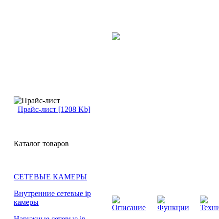
Прайс-лист [1208 Kb]
Каталог товаров
СЕТЕВЫЕ КАМЕРЫ
Внутренние сетевые ip
камеры
Описание
Функции
Техни
Наружные сетевые ip