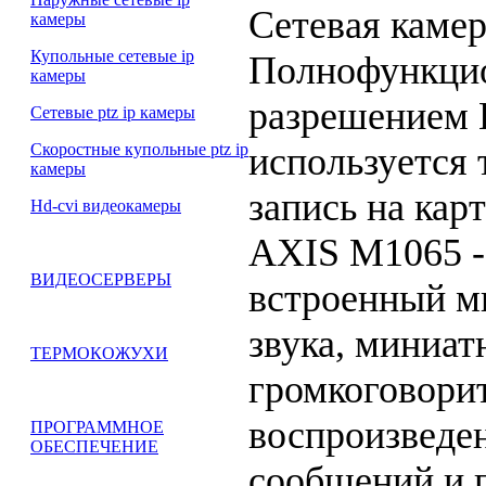
Сетевая каме
камеры
Купольные сетевые ip
Полнофункцио
камеры
разрешением 
Сетевые ptz ip камеры
используется 
Скоростные купольные ptz ip
камеры
запись на кар
Hd-cvi видеокамеры
AXIS M1065 -
ВИДЕОСЕРВЕРЫ
встроенный м
звука, миниа
ТЕРМОКОЖУХИ
громкоговори
воспроизведе
ПРОГРАММНОЕ
ОБЕСПЕЧЕНИЕ
сообщений и 