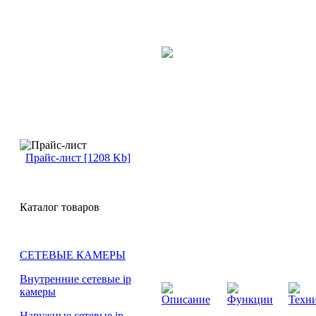
Прайс-лист [1208 Kb]
Каталог товаров
СЕТЕВЫЕ КАМЕРЫ
Внутренние сетевые ip
камеры
Описание
Функции
Техни
Наружные сетевые ip