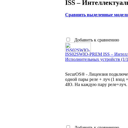
ISS – Интеллектуа
Сравнить выделенные модел
Добавить к сравнению
ISS02SWIO-PREM ISS – Интелл
Исполнительных устройств (1/1
SecurOS® - Лицензия подключен
одной пары реле + луч (1 вход 
4IO. На каждую пару реле+луч.
Добавить к сравнению