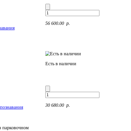
56 600.00 p.
навания
Есть в наличии
30 680.00 p.
спознавания
 в парковочном