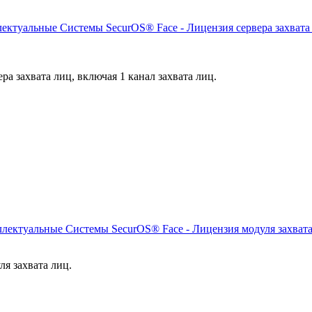
ктуальные Системы SecurOS® Face - Лицензия сервера захвата 
ра захвата лиц, включая 1 канал захвата лиц.
ектуальные Системы SecurOS® Face - Лицензия модуля захвата
ля захвата лиц.