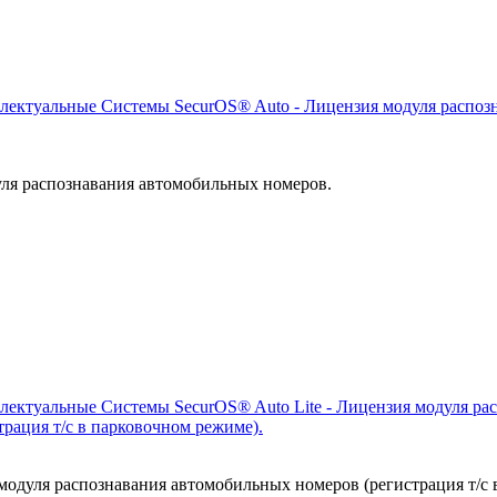
ектуальные Системы SecurOS® Auto - Лицензия модуля распоз
уля распознавания автомобильных номеров.
ктуальные Системы SecurOS® Auto Lite - Лицензия модуля ра
рация т/с в парковочном режиме).
 модуля распознавания автомобильных номеров (регистрация т/с