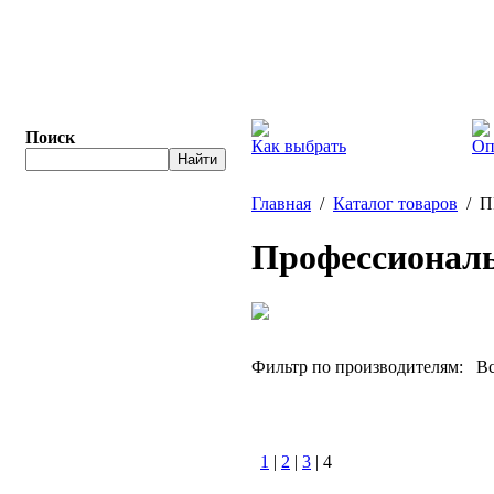
Поиск
Как выбрать
Оп
Главная
/
Каталог товаров
/ П
Профессионал
Фильтр по производителям:
Вс
1
|
2
|
3
| 4