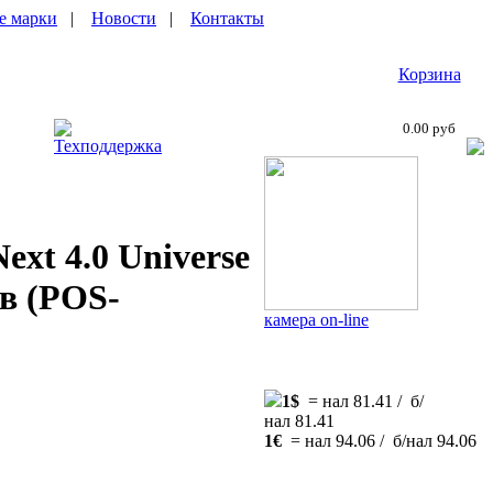
е марки
|
Новости
|
Контакты
Корзина
0.00 руб
Техподдержка
xt 4.0 Universe
в (POS-
камера on-line
1$
= нал 81.41 / б/
нал 81.41
1€
= нал 94.06 / б/нал 94.06