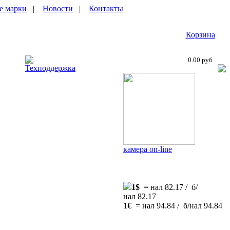
е марки
|
Новости
|
Контакты
Корзина
0.00 руб
Техподдержка
камера on-line
1$
= нал 82.17 / б/
нал 82.17
1€
= нал 94.84 / б/нал 94.84