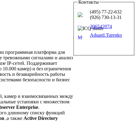
Контакты
(495) 77-22-632
(926) 730-13-31
306542074
Aduard.Turenko
ции программная платформа для
ие тревожными сигналами и анализ
зе IP-сетей. Поддерживает
10.000 камер) и без ограничения
вость и безаварийность работы
истемами безопасности и бизнес
й, камер и взаимосвязанных между
кальные установки с множеством
bserver Enterprise
.
 того длинному списку функций
on
,а также
Active Directory