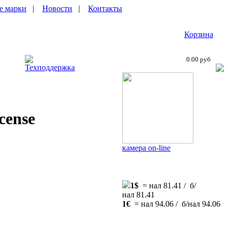
е марки
|
Новости
|
Контакты
Корзина
0.00 руб
Техподдержка
cense
камера on-line
1$
= нал 81.41 / б/
нал 81.41
1€
= нал 94.06 / б/нал 94.06