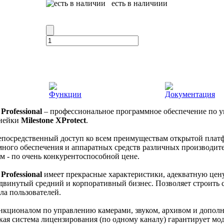
есть в наличиии
Функции
Документация
Professional
– профессиональное программное обеспечение по у
инейки
Milestone XProtect
.
непосредственный доступ ко всем преимуществам открытой пла
ного обеспечения и аппаратных средств различных производит
м - по очень конкурентоспособной цене.
Professional
имеет прекрасные характеристики, адекватную цен
двинутый средний и корпоративный бизнес. Позволяет строить с
ла пользователей.
нкционалом по управлению камерами, звуком, архивом и допол
кая система лицензирования (по одному каналу) гарантирует мо