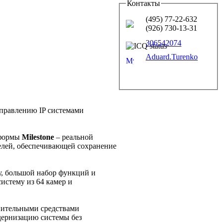
Контакты
(495) 77-22-632
(926) 730-13-31
306542074
Aduard.Turenko
правлению IP системами
тформы
Milestone
– реальной
елей, обеспечивающей сохранение
у, большой набор функций и
истему из 64 камер и
нительными средствами
дернизацию системы без