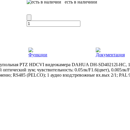
есть в наличиии
Функции
Документация
 купольная PTZ HDCVI видеокамера DAHUA DH-SD40212I-HC, 10
оптический зум; чувствительность: 0.05лк/F1.6(цвет), 0.005лк/F
ню; RS485 (PELCO); 1 аудио вход;тревожные вх.вых 2/1; PAL 