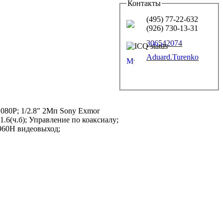
Контакты
(495) 77-22-632
(926) 730-13-31
306542074
Aduard.Turenko
80P; 1/2.8" 2Mп Sony Exmor
1.6(ч.б); Управление по коаксиалу;
960H видеовыход;