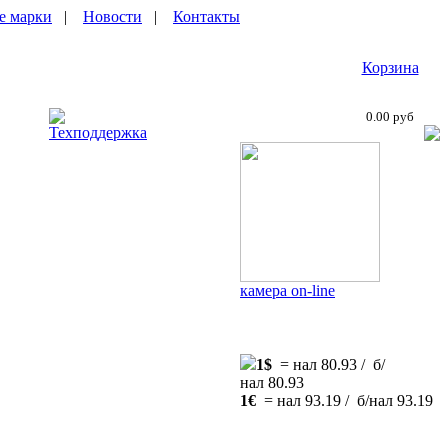
е марки
|
Новости
|
Контакты
Корзина
0.00 руб
Техподдержка
камера on-line
1$
= нал 80.93 / б/
нал 80.93
1€
= нал 93.19 / б/нал 93.19