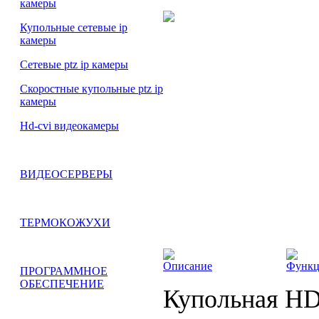
камеры
Купольные сетевые ip
камеры
Сетевые ptz ip камеры
Скоростные купольные ptz ip
камеры
Hd-cvi видеокамеры
ВИДЕОСЕРВЕРЫ
ТЕРМОКОЖУХИ
Описание
Функ
ПРОГРАММНОЕ
ОБЕСПЕЧЕНИЕ
Купольная HD