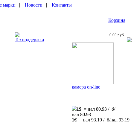
е марки
|
Новости
|
Контакты
Корзина
0.00 руб
Техподдержка
камера on-line
1$
= нал 80.93 / б/
нал 80.93
1€
= нал 93.19 / б/нал 93.19