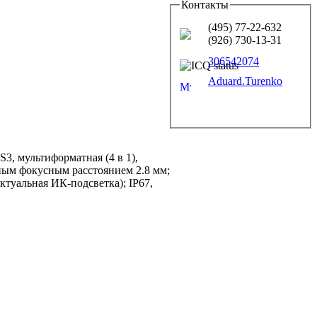
Контакты
(495) 77-22-632
(926) 730-13-31
306542074
Aduard.Turenko
 мультиформатная (4 в 1),
ным фокусным расстоянием 2.8 мм;
ктуальная ИК-подсветка); IP67,