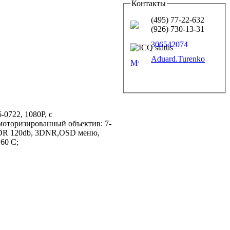
Контакты
(495) 77-22-632
(926) 730-13-31
306542074
Aduard.Turenko
722, 1080P, с
моторизированный объектив: 7-
 WDR 120db, 3DNR,OSD меню,
60 С;