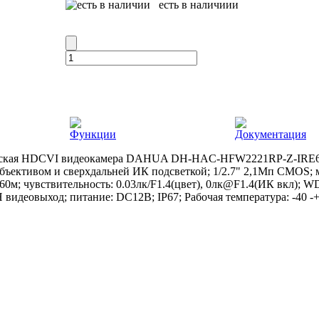
есть в наличиии
Функции
Документация
ская HDCVI видеокамера DAHUA DH-HAC-HFW2221RP-Z-IRE6-0
ъективом и сверхдальней ИК подсветкой; 1/2.7" 2,1Mп CMOS; 
 60м; чувствительность: 0.03лк/F1.4(цвет), 0лк@F1.4(ИК вкл);
видеовыход; питание: DC12В; IP67; Рабочая температура: -40 -+