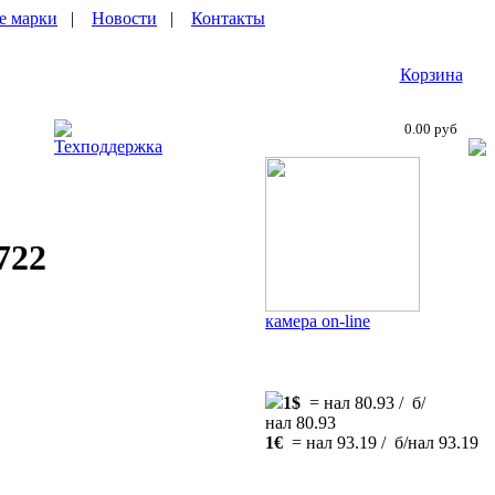
е марки
|
Новости
|
Контакты
Корзина
0.00 руб
Техподдержка
722
камера on-line
1$
= нал 80.93 / б/
нал 80.93
1€
= нал 93.19 / б/нал 93.19