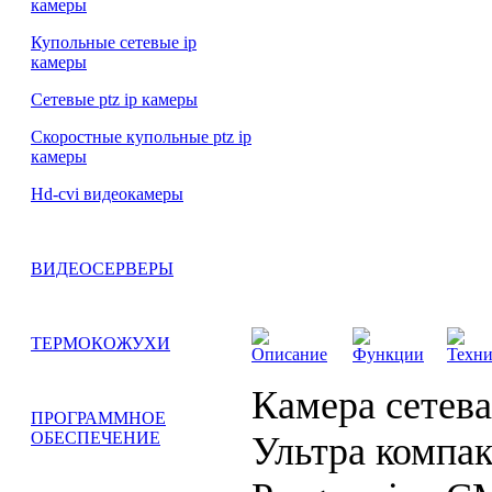
камеры
Купольные сетевые ip
камеры
Сетевые ptz ip камеры
Скоростные купольные ptz ip
камеры
Hd-cvi видеокамеры
ВИДЕОСЕРВЕРЫ
ТЕРМОКОЖУХИ
Описание
Функции
Техни
Камера сетева
ПРОГРАММНОЕ
ОБЕСПЕЧЕНИЕ
Ультра компакт