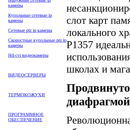
Наружные сетевые ip
несанкционир
камеры
Купольные сетевые ip
слот карт па
камеры
локального х
Сетевые ptz ip камеры
Скоростные купольные ptz ip
P1357 идеальн
камеры
использования
Hd-cvi видеокамеры
школах и мага
ВИДЕОСЕРВЕРЫ
Продвинуто
ТЕРМОКОЖУХИ
диафрагмой
ПРОГРАММНОЕ
Революционная
ОБЕСПЕЧЕНИЕ