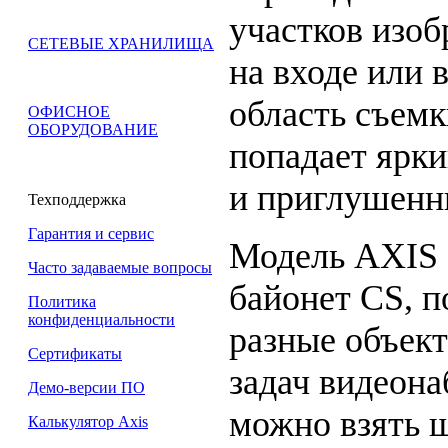
участков изо
СЕТЕВЫЕ ХРАНИЛИЩА
на входе или в
область съем
ОФИСНОЕ
ОБОРУДОВАНИЕ
попадает ярки
и приглушенн
Техподдержка
Гарантия и сервис
Модель AXIS 
Часто задаваемые вопросы
байонет CS, 
Политика
конфиденциальности
разные объект
Сертификаты
задач видеон
Демо-версии ПО
можно взять 
Калькулятор Axis