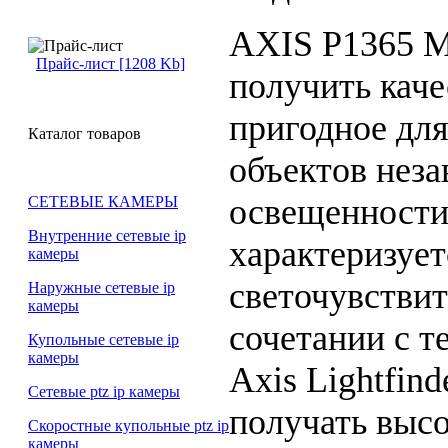
AXIS P1365 M
Прайс-лист [1208 Kb]
получить каче
пригодное для
Каталог товаров
объектов неза
освещенности
СЕТЕВЫЕ КАМЕРЫ
Внутренние сетевые ip
характеризует
камеры
светочувствит
Наружные сетевые ip
камеры
сочетании с т
Купольные сетевые ip
камеры
Axis Lightfin
Сетевые ptz ip камеры
получать выс
Скоростные купольные ptz ip
камеры