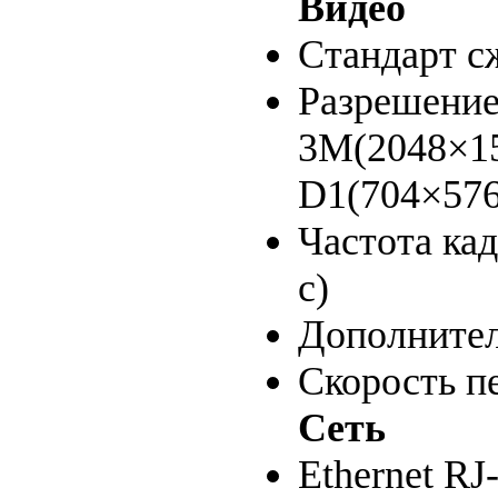
Видео
Стандарт с
Разрешени
3M(2048×15
D1(704×576
Частота кад
с)
Дополнител
Скорость пе
Сеть
Ethernet RJ