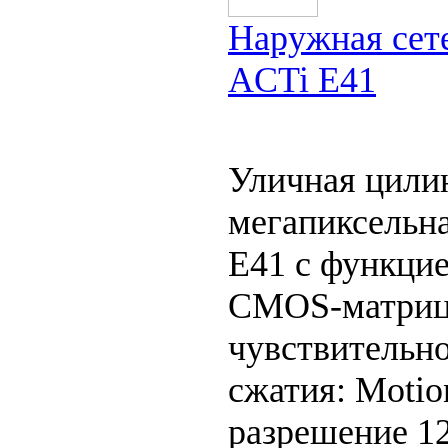
Наружная сете
ACTi E41
Уличная цили
мегапиксельна
E41 с функцие
CMOS-матриц
чувствительно
сжатия: Motio
разрешение 12