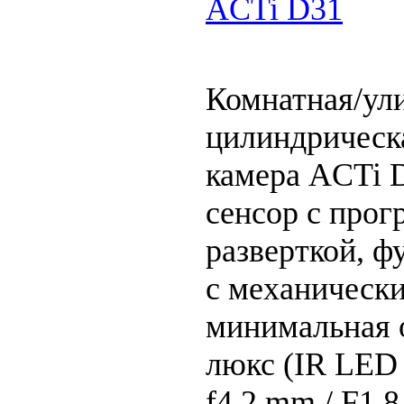
ACTi D31
Комнатная/ул
цилиндрическ
камера ACTi 
сенсор с прог
разверткой, ф
с механическ
минимальная 
люкс (IR LED
f4.2 mm / F1.