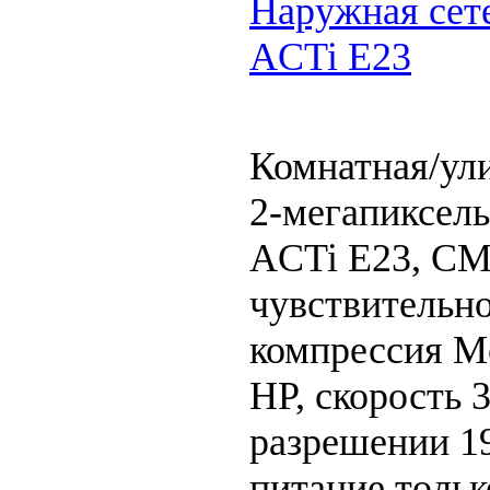
Наружная сете
ACTi E23
Комнатная/ул
2-мегапиксель
ACTi E23, CM
чувствительнос
компрессия M
HP, скорость 3
разрешении 19
питание тольк