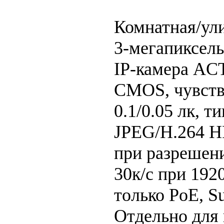
Комнатная/ул
3-мегапиксель
IP-камера ACT
CMOS, чувств
0.1/0.05 лк, т
JPEG/H.264 HP
при разрешени
30к/c при 192
только PoE, S
Отдельно для 