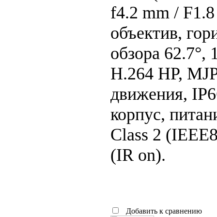
f4.2 mm / F1.
объектив, гор
обзора 62.7°, 
H.264 HP, MJ
движения, IP
корпус, питан
Class 2 (IEEE8
(IR on).
Добавить к сравнению