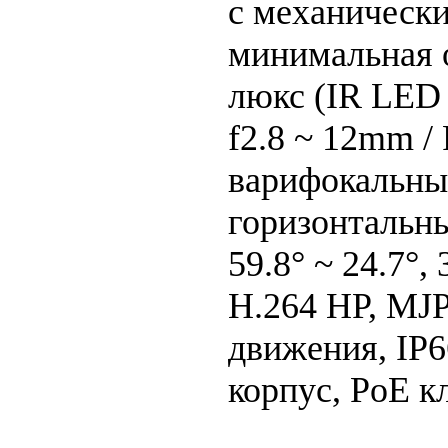
с механическ
минимальная 
люкс (IR LED
f2.8 ~ 12mm / 
варифокальны
горизонтальны
59.8° ~ 24.7°, 
H.264 HP, MJ
движения, IP
корпус, PoE кл