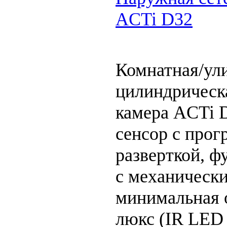
ACTi D32
Комнатная/ул
цилиндрическ
камера ACTi 
сенсор с прог
разверткой, ф
с механическ
минимальная 
люкс (IR LED