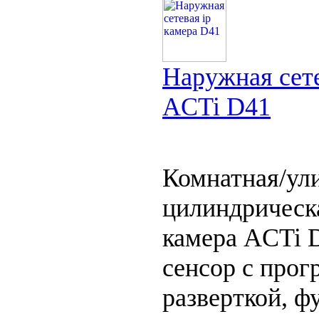
Наружная сете
ACTi D41
Комнатная/ул
цилиндрическ
камера ACTi 
сенсор с прог
разверткой, ф