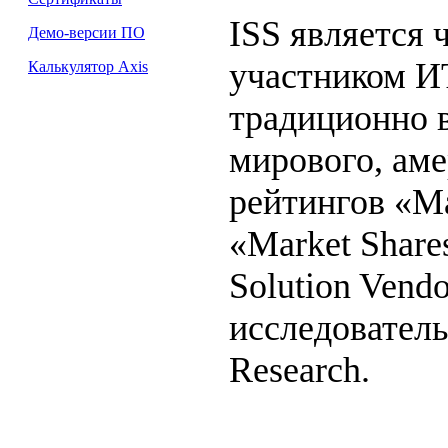
ISS является
Демо-версии ПО
участником И
Калькулятор Axis
традиционно в
мирового, ам
рейтингов «Ma
«Market Shares
Solution Vend
исследовател
Research.