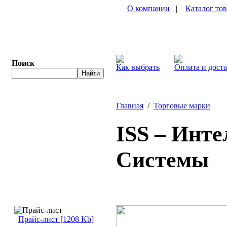
О компании
|
Каталог то
Поиск
Как выбрать
Оплата и дост
Главная
/
Торговые марки
ISS – Инт
Системы
Прайс-лист [1208 Kb]