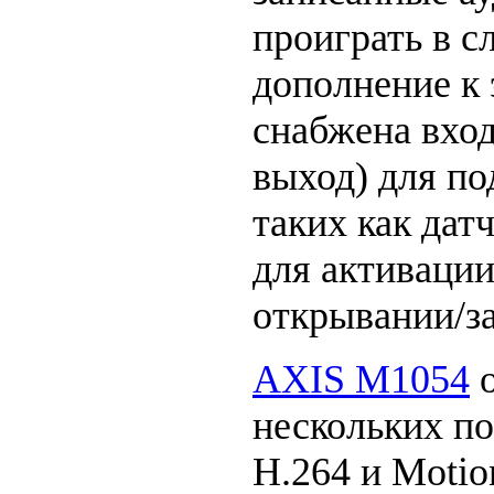
проиграть в с
дополнение к
снабжена вход
выход) для по
таких как дат
для активаци
открывании/з
AXIS M1054
о
нескольких по
H.264 и Moti